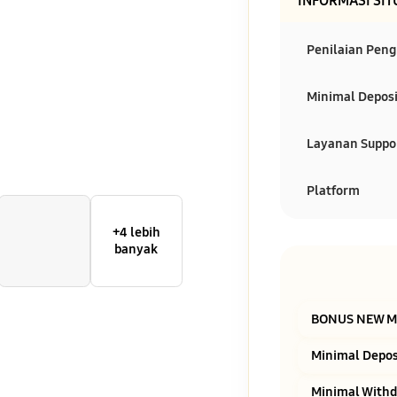
INFORMASI SIT
Penilaian Pen
Minimal Deposi
Layanan Suppo
Platform
+4 lebih
banyak
BONUS NEW M
Minimal Depos
Minimal Withd